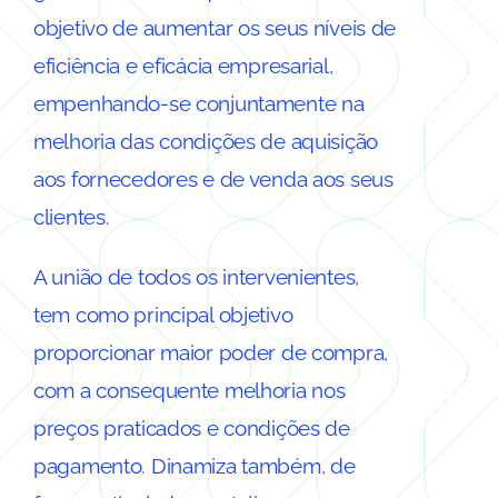
objetivo de aumentar os seus níveis de
eficiência e eficácia empresarial,
empenhando-se conjuntamente na
melhoria das condições de aquisição
aos fornecedores e de venda aos seus
clientes.
A união de todos os intervenientes,
tem como principal objetivo
proporcionar maior poder de compra,
com a consequente melhoria nos
preços praticados e condições de
pagamento. Dinamiza também, de